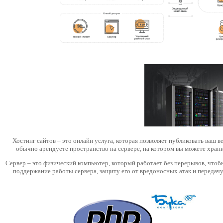
Хостинг сайтов – это онлайн услуга, которая позволяет публиковать ваш в
обычно арендуете пространство на сервере, на котором вы можете хран
Сервер – это физический компьютер, который работает без перерывов, чтобы 
поддержание работы сервера, защиту его от вредоносных атак и передачу 